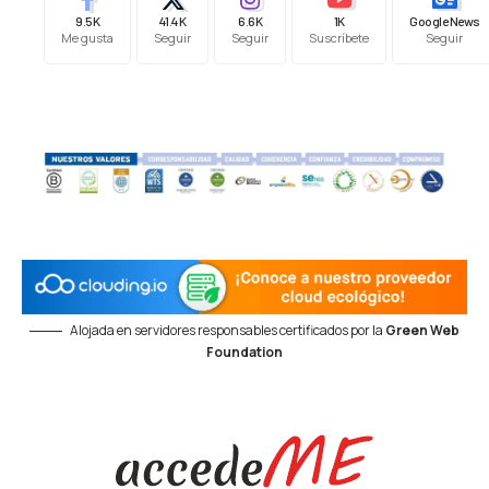
9.5K
41.4K
6.6K
1K
Google News
Me gusta
Seguir
Seguir
Suscríbete
Seguir
Alojada en servidores responsables certificados por la
Green Web
Foundation