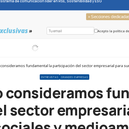
sistema de comunicación líder en RSE, Sostenibilidad y ESG
» Secciones dedicada
xclusivas
»
Acepto la política d
consideramos fundamental la participación del sector empresarial para s
ENTREVISTAS
GRANDES EMPRESAS
o consideramos fun
el sector empresari
sociales y medioam