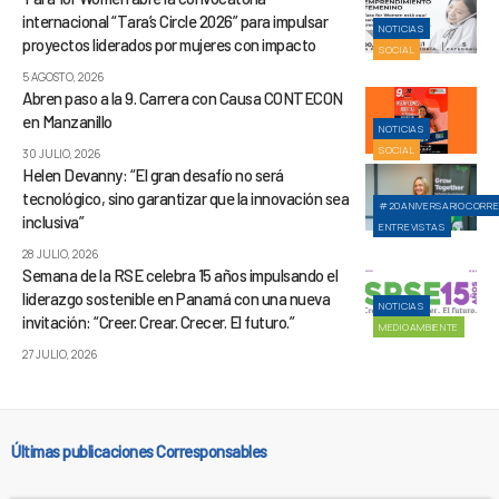
internacional “Tara’s Circle 2026” para impulsar
NOTICIAS
proyectos liderados por mujeres con impacto
SOCIAL
5 AGOSTO, 2026
Abren paso a la 9. Carrera con Causa CONTECON
en Manzanillo
NOTICIAS
SOCIAL
30 JULIO, 2026
Helen Devanny: “El gran desafío no será
tecnológico, sino garantizar que la innovación sea
#20ANIVERSARIOCORR
inclusiva”
ENTREVISTAS
28 JULIO, 2026
Semana de la RSE celebra 15 años impulsando el
liderazgo sostenible en Panamá con una nueva
NOTICIAS
invitación: “Creer. Crear. Crecer. El futuro.”
MEDIOAMBIENTE
27 JULIO, 2026
Últimas publicaciones Corresponsables