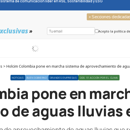
sistema de comunicación líder en RSE, Sostenibilidad y ESG
» Secciones dedicada
xclusivas
»
Acepto la política d
as > Holcim Colombia pone en marcha sistema de aprovechamiento de aguas
NOTICIAS
BUEN GOBIERNO
GRANDES EMPRESAS
ODS 13 ACCIÓN POR EL CLIMA
mbia pone en march
 de aguas lluvias 
a de aprovechamiento de aguas lluvias que 