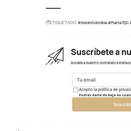
ETIQUETADO:
#HolcimColombia
#PlantaTQC
Suscríbete a n
Accede a nuestro contenido e invitaci
Acepto la política de privac
Podrás darte de baja en cua
Suscrib