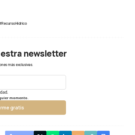
#RecursoHídrico
uestra newsletter
ones más exclusivas.
idad.
lquier momento.
irme gratis