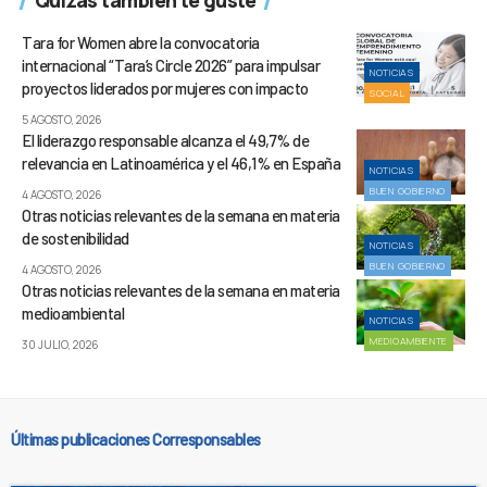
Quizás también te guste
Tara for Women abre la convocatoria
internacional “Tara’s Circle 2026” para impulsar
NOTICIAS
proyectos liderados por mujeres con impacto
SOCIAL
5 AGOSTO, 2026
El liderazgo responsable alcanza el 49,7% de
relevancia en Latinoamérica y el 46,1% en España
NOTICIAS
BUEN GOBIERNO
4 AGOSTO, 2026
Otras noticias relevantes de la semana en materia
de sostenibilidad
NOTICIAS
BUEN GOBIERNO
4 AGOSTO, 2026
Otras noticias relevantes de la semana en materia
medioambiental
NOTICIAS
MEDIOAMBIENTE
30 JULIO, 2026
Últimas publicaciones Corresponsables