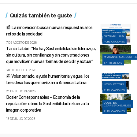
Quizás también te guste
📰 La innovación busca nuevas respuestas a los
retos de la sociedad
NEWSLETTERS
PUBLICACIONES
7 DE AGOSTO DE 2026
Tania Labbé: “No hay Sostenibilidad sin liderazgo,
sin cultura, sin confianza y sin conversaciones
#20ANIVERSARIOCORR
que movilicen nuevas formas de decidir y actuar”
ENTREVISTAS
30 DE JULIO DE 2026
📰 Voluntariado, ayuda humanitaria y agua: los
tres desafíos que movilizan a América Latina
NEWSLETTERS
PUBLICACIONES
23 DE JULIO DE 2026
Dosier Corresponsables – Economía de la
reputación: cómo la Sostenibilidad refuerza la
DOSIERES
CORRESPONSABLES
imagen corporativa
PUBLICACIONES
15 DE JULIO DE 2026