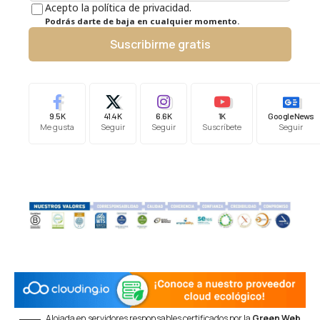
Acepto la política de privacidad.
Podrás darte de baja en cualquier momento.
Suscribirme gratis
9.5K
41.4K
6.6K
1K
Google News
Me gusta
Seguir
Seguir
Suscríbete
Seguir
Alojada en servidores responsables certificados por la
Green Web