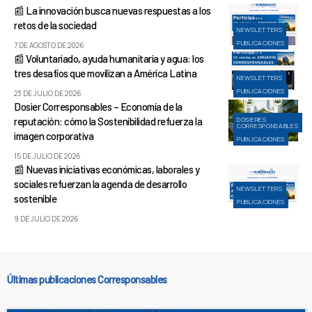
📰 La innovación busca nuevas respuestas a los
retos de la sociedad
NEWSLETTERS
PUBLICACIONES
7 DE AGOSTO DE 2026
📰 Voluntariado, ayuda humanitaria y agua: los
tres desafíos que movilizan a América Latina
NEWSLETTERS
PUBLICACIONES
23 DE JULIO DE 2026
Dosier Corresponsables – Economía de la
reputación: cómo la Sostenibilidad refuerza la
DOSIERES
CORRESPONSABLES
imagen corporativa
PUBLICACIONES
15 DE JULIO DE 2026
📰 Nuevas iniciativas económicas, laborales y
sociales refuerzan la agenda de desarrollo
NEWSLETTERS
sostenible
PUBLICACIONES
9 DE JULIO DE 2026
Últimas publicaciones Corresponsables