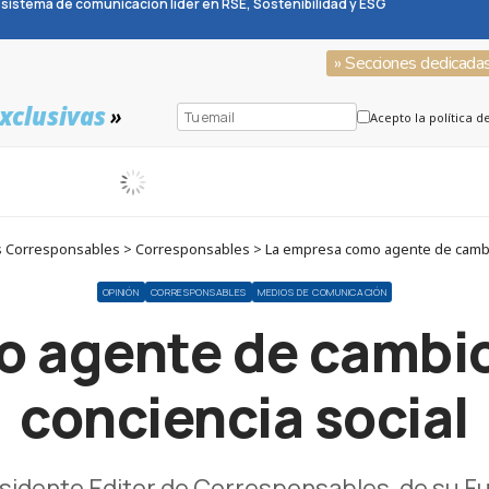
sistema de comunicación líder en RSE, Sostenibilidad y ESG
» Secciones dedicada
xclusivas
»
Acepto la política d
 Corresponsables > Corresponsables > La empresa como agente de cambio 
OPINIÓN
CORRESPONSABLES
MEDIOS DE COMUNICACIÓN
 agente de cambio
conciencia social
esidente Editor de Corresponsables, de su 