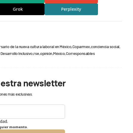
Grok
Perplexity
rsario de la nueva cultura laboral en México
Coparmex
conciencia social
Desarrollo Inclusivo
rse
opinión
México
Corresponsables
uestra newsletter
ones más exclusivas.
idad.
lquier momento.