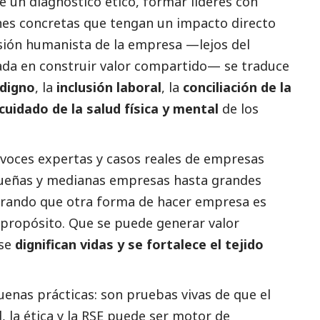
e un diagnóstico ético, formar líderes con
nes concretas que tengan un impacto directo
visión humanista de la empresa —lejos del
ada en construir valor compartido— se traduce
 digno
, la
inclusión laboral
, la
conciliación de la
cuidado de la salud física y mental
de los
voces expertas y casos reales de empresas
eñas y medianas empresas hasta grandes
rando que otra forma de hacer empresa es
 propósito. Que se puede generar valor
 se
dignifican vidas y se fortalece el tejido
enas prácticas: son pruebas vivas de que el
 la ética y la RSE puede ser motor de