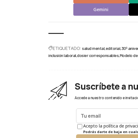
Gemini
ETIQUETADO:
salud mental
editorial
30º anive
inclusión laboral
dosier corresponsables
Modelo de 
Suscríbete a n
Accede a nuestro contenido e invitaci
Acepto la política de privac
Podrás darte de baja en cua