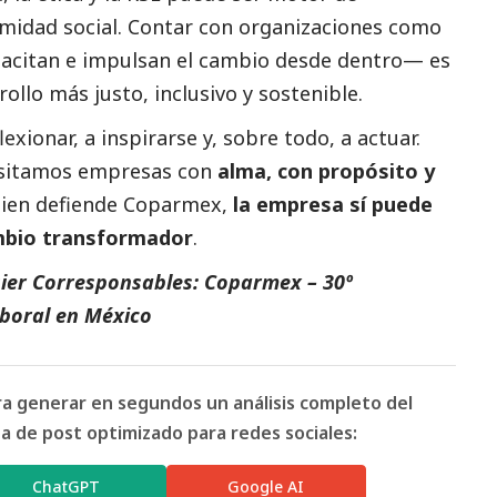
timidad
social
. Contar con organizaciones como
itan e impulsan el cambio desde dentro— es
ollo más justo, inclusivo y sostenible.
lexionar, a inspirarse y, sobre todo, a actuar.
esitamos empresas con
alma, con propósito y
bien defiende Coparmex,
la empresa sí puede
mbio transformador
.
osier Corresponsables: Coparmex – 30º
aboral en México
ara generar en segundos un análisis completo del
 de post optimizado para redes sociales:
ChatGPT
Google AI