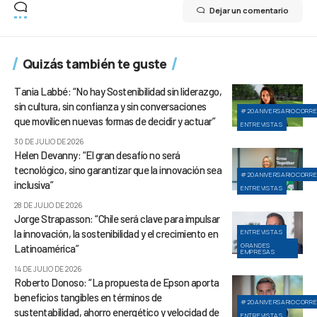
Dejar un comentario
Quizás también te guste
Tania Labbé: “No hay Sostenibilidad sin liderazgo,
sin cultura, sin confianza y sin conversaciones
#20ANIVERSARIOCORR
que movilicen nuevas formas de decidir y actuar”
ENTREVISTAS
30 DE JULIO DE 2026
Helen Devanny: “El gran desafío no será
tecnológico, sino garantizar que la innovación sea
#20ANIVERSARIOCORR
inclusiva”
ENTREVISTAS
28 DE JULIO DE 2026
Jorge Strapasson: “Chile será clave para impulsar
la innovación, la sostenibilidad y el crecimiento en
ENTREVISTAS
GRANDES
Latinoamérica”
EMPRESAS
14 DE JULIO DE 2026
Roberto Donoso: “La propuesta de Epson aporta
beneficios tangibles en términos de
#20ANIVERSARIOCORR
sustentabilidad, ahorro energético y velocidad de
ENTREVISTAS