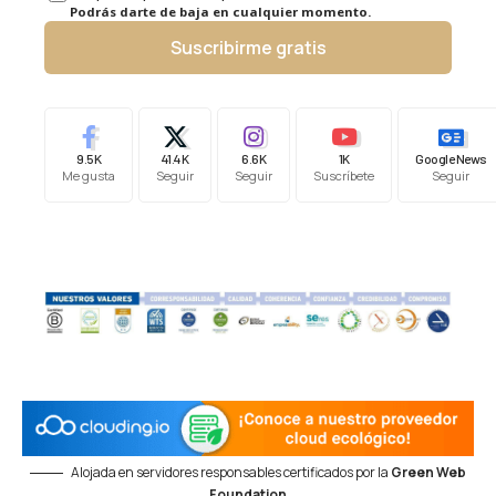
Podrás darte de baja en cualquier momento.
Suscribirme gratis
9.5K
41.4K
6.6K
1K
Google News
Me gusta
Seguir
Seguir
Suscríbete
Seguir
Alojada en servidores responsables certificados por la
Green Web
Foundation