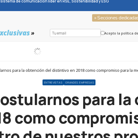
sistema de comunicación líder en RSE, Sostenibilidad y ESG
» Secciones dedicada
xclusivas
»
Acepto la política d
arnos para la obtención del distintivo en 2018 como compromiso para la 
ENTREVISTAS
GRANDES EMPRESAS
ostularnos para la 
018 como compromis
tro de nuestros pr