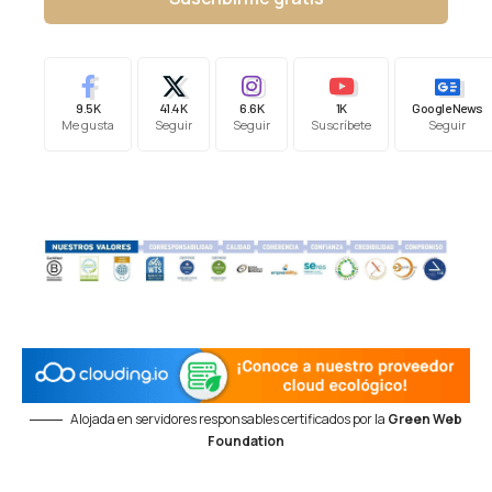
9.5K
41.4K
6.6K
1K
Google News
Me gusta
Seguir
Seguir
Suscríbete
Seguir
Alojada en servidores responsables certificados por la
Green Web
Foundation