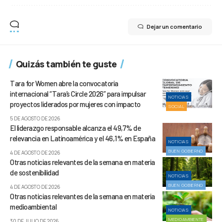
Dejar un comentario
Quizás también te guste
Tara for Women abre la convocatoria
internacional “Tara’s Circle 2026” para impulsar
NOTICIAS
proyectos liderados por mujeres con impacto
SOCIAL
5 DE AGOSTO DE 2026
El liderazgo responsable alcanza el 49,7% de
relevancia en Latinoamérica y el 46,1% en España
NOTICIAS
BUEN GOBIERNO
4 DE AGOSTO DE 2026
Otras noticias relevantes de la semana en materia
de sostenibilidad
NOTICIAS
BUEN GOBIERNO
4 DE AGOSTO DE 2026
Otras noticias relevantes de la semana en materia
medioambiental
NOTICIAS
MEDIOAMBIENTE
30 DE JULIO DE 2026