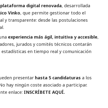
a
plataforma digital renovada
, desarrollada
gico
Vinko
, que permite gestionar todo el
l y transparente: desde las postulaciones
al.
 una
experiencia más ágil, intuitiva y accesible
,
adores, jurados y comités técnicos contarán
estadísticas en tiempo real y comunicación
pueden presentar
hasta 5 candidaturas
a los
 No hay ningún coste asociado a participar.
ente enlace:
INSCRÍBETE AQUÍ
.