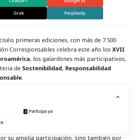
ChatGPT
Google AI
Grok
Perplexity
eciséis primeras ediciones, con más de
7.500
ción
Corresponsables
celebra este año los
XVII
eroamérica
, los galardones más participativos,
teria de
Sostenibilidad, Responsabilidad
ponsable
.
Participa ya
ca
or su amplia participación, sino también por