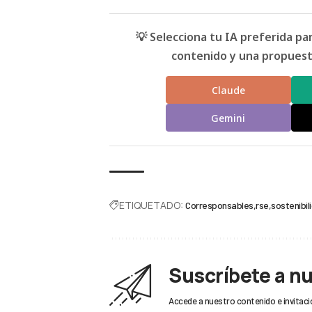
💡 Selecciona tu IA preferida p
contenido y una propuesta
Claude
Gemini
ETIQUETADO:
Corresponsables
rse
sostenibil
Suscríbete a n
Accede a nuestro contenido e invitaci