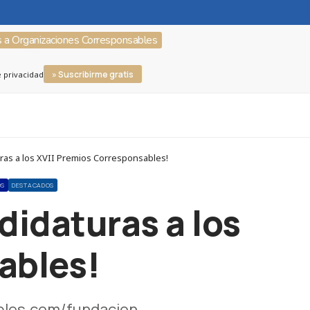
s a Organizaciones Corresponsables
» Suscribirme gratis
e privacidad
ras a los XVII Premios Corresponsables!
OS
DESTACADOS
didaturas a los
ables!
ables.com/fundacion