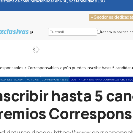
sistema de comunicación líder en RSE, Sostenibilidad y ESG
» Secciones dedicada
xclusivas
»
Acepto la política d
sponsables > Corresponsables > ¡Aún puedes inscribir hasta 5 candidatu
TICIA DESTACADA
NOTICIAS
CORRESPONSABLES
ODS 17 ALIANZAS PARA LOGRAR LOS OBJETIV
scribir hasta 5 can
Premios Correspons
andidaturas desde: https://www.correspons