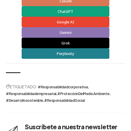
Claude
ChatGPT
Google AI
Gemini
Grok
Perplexity
ETIQUETADO:
#Responsabilidadcorporativa
#Responsabilidadempresarial
#ProtecciónDelMedioAmbiente
#Desarrollosostenible
#ResponsabilidadSocial
Suscríbete a nuestra newsletter