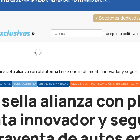
sistema de comunicación líder en RSE, Sostenibilidad y ESG
» Secciones dedicada
xclusivas
»
Acepto la política d
ile sella alianza con plataforma Linze que implementa innovador y segur
OTICIAS
BUEN GOBIERNO
GRANDES EMPRESAS
ODS 9 INDUSTRIA, INNOVACIÓN E INFRAESTRUCTU
sella alianza con 
ta innovador y seg
aventa de autos en