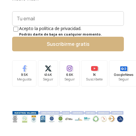
Acepto la política de privacidad.
Podrás darte de baja en cualquier momento.
Suscribirme gratis
9.5K
41.4K
6.6K
1K
Google News
Me gusta
Seguir
Seguir
Suscríbete
Seguir