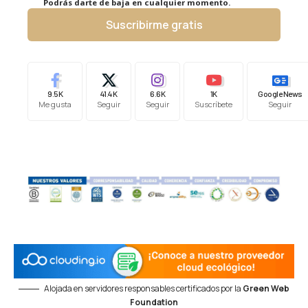
Podrás darte de baja en cualquier momento.
Suscribirme gratis
9.5K
41.4K
6.6K
1K
Google News
Me gusta
Seguir
Seguir
Suscríbete
Seguir
Alojada en servidores responsables certificados por la
Green Web
Foundation