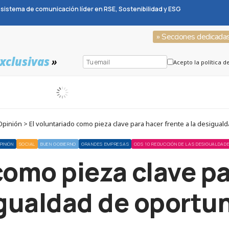
sistema de comunicación líder en RSE, Sostenibilidad y ESG
» Secciones dedicada
xclusivas
»
Acepto la política d
inión > El voluntariado como pieza clave para hacer frente a la desigua
PINIÓN
SOCIAL
BUEN GOBIERNO
GRANDES EMPRESAS
ODS 10 REDUCCIÓN DE LAS DESIGUALDAD
como pieza clave pa
igualdad de oportu