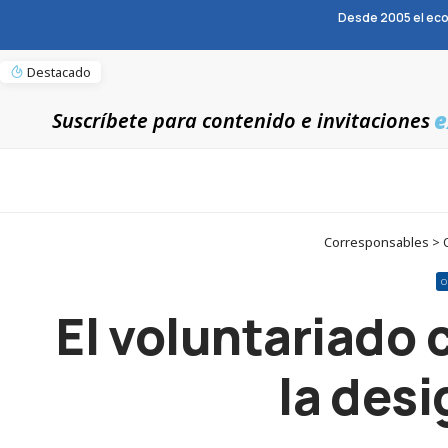
Desde 2005 el eco
Destacado
e
Suscríbete para contenido e invitaciones
Corresponsables > Op
O
El voluntariado 
la des