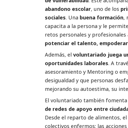
de vulnerabilidad
. Este acompañ
abandono escolar
, uno de los
pr
sociales
. Una
buena formación
,
capacita a la persona y le permit
retos personales y profesionales 
potenciar el talento, empoderar 
Además, el
voluntariado juega u
oportunidades laborales
. A trav
asesoramiento y Mentoring o emp
desigualdad y que personas desfa
mejorando su autoestima, su int
El voluntariado también fomenta
de redes de apoyo entre ciudad
Desde el reparto de alimentos, e
colectivos enfermos: las accione