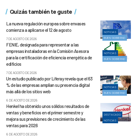
Quizás también te guste
La nueva regulación europea sobre envases
comienza a aplicarse el 12 de agosto
NOTICIAS
BUEN GOBIERNO
7 DE AGOSTO DE 2026
FENIE, designada para representar a las
empresas instaladoras en la Comisión Asesora
NOTICIAS
para la certificación de eficiencia energética de
BUEN GOBIERNO
edificios
7 DE AGOSTO DE 2026
Un estudio publicado por Liferay revela que el 63
% de las empresas amplían su presencia digital
NOTICIAS
más allá de los sitios web
BUEN GOBIERNO
6 DE AGOSTO DE 2026
Henkel ha obtenido unos sólidos resultados de
ventas y beneficios en el primer semestre y
DESTACADO
mejora sus previsiones de crecimiento de las
NOTICIAS
ventas para 2026
6 DE AGOSTO DE 2026