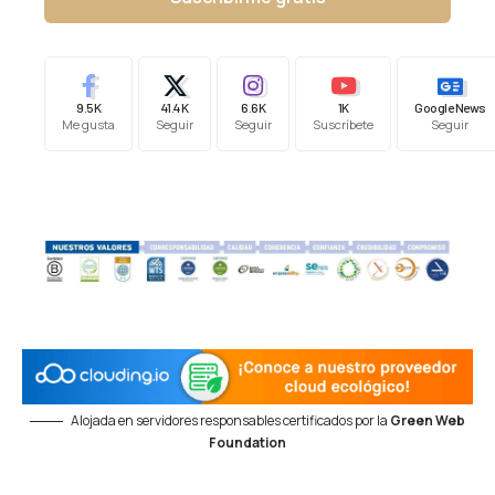
9.5K
41.4K
6.6K
1K
Google News
Me gusta
Seguir
Seguir
Suscríbete
Seguir
Alojada en servidores responsables certificados por la
Green Web
Foundation