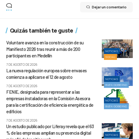
Dejar un comentario
Quizás también te guste
Voluntare avanza en la construcción de su
Manifiesto 2026 tras reunir a más de 200
NOTICIAS
participantes en Medellín
SOCIAL
7 DE AGOSTO DE 2026
La nueva regulación europea sobre envases
comienza a aplicarse el 12 de agosto
NOTICIAS
BUEN GOBIERNO
7 DE AGOSTO DE 2026
FENIE, designada para representar a las
empresas instaladoras en la Comisión Asesora
NOTICIAS
para la certificación de eficiencia energética de
BUEN GOBIERNO
edificios
7 DE AGOSTO DE 2026
Un estudio publicado por Liferay revela que el 63
% de las empresas amplían su presencia digital
NOTICIAS