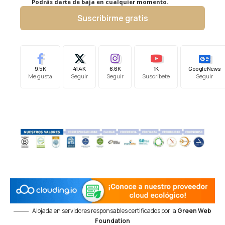
Podrás darte de baja en cualquier momento.
Suscribirme gratis
9.5K
41.4K
6.6K
1K
Google News
Me gusta
Seguir
Seguir
Suscríbete
Seguir
Alojada en servidores responsables certificados por la
Green Web
Foundation