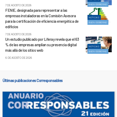
BUEN GOBIERNO
7 DE AGOSTO DE 2026
FENIE, designada para representar a las
empresas instaladoras en la Comisión Asesora
NOTICIAS
para la certificación de eficiencia energética de
BUEN GOBIERNO
edificios
7 DE AGOSTO DE 2026
Un estudio publicado por Liferay revela que el 63
% de las empresas amplían su presencia digital
NOTICIAS
más allá de los sitios web
BUEN GOBIERNO
6 DE AGOSTO DE 2026
Últimas publicaciones Corresponsables