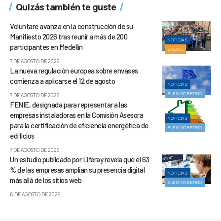
Quizás también te guste
Voluntare avanza en la construcción de su
Manifiesto 2026 tras reunir a más de 200
NOTICIAS
participantes en Medellín
SOCIAL
7 DE AGOSTO DE 2026
La nueva regulación europea sobre envases
comienza a aplicarse el 12 de agosto
NOTICIAS
BUEN GOBIERNO
7 DE AGOSTO DE 2026
FENIE, designada para representar a las
empresas instaladoras en la Comisión Asesora
NOTICIAS
para la certificación de eficiencia energética de
BUEN GOBIERNO
edificios
7 DE AGOSTO DE 2026
Un estudio publicado por Liferay revela que el 63
% de las empresas amplían su presencia digital
NOTICIAS
más allá de los sitios web
BUEN GOBIERNO
6 DE AGOSTO DE 2026