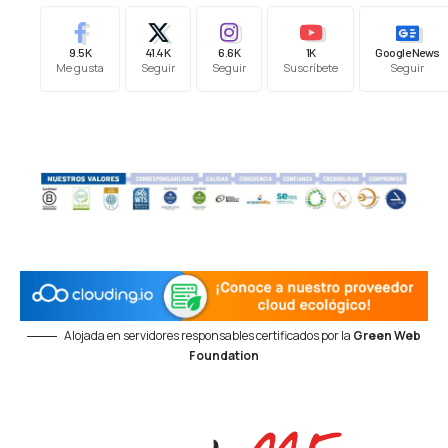
9.5K
41.4K
6.6K
1K
Google News
Me gusta
Seguir
Seguir
Suscríbete
Seguir
Alojada en servidores responsables certificados por la
Green Web
Foundation