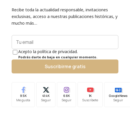
Recibe toda la actualidad responsable, invitaciones
exclusivas, acceso a nuestras publicaciones históricas, y
mucho más…
Acepto la política de privacidad.
Podrás darte de baja en cualquier momento.
Suscribirme gratis
9.5K
41.4K
6.6K
1K
Google News
Me gusta
Seguir
Seguir
Suscríbete
Seguir