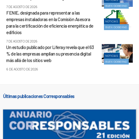
BUEN GOBIERNO
7 DE AGOSTO DE 2026
FENIE, designada para representar a las
empresas instaladoras en la Comisión Asesora
NOTICIAS
para la certificación de eficiencia energética de
BUEN GOBIERNO
edificios
7 DE AGOSTO DE 2026
Un estudio publicado por Liferay revela que el 63
% de las empresas amplían su presencia digital
NOTICIAS
más allá de los sitios web
BUEN GOBIERNO
6 DE AGOSTO DE 2026
Últimas publicaciones Corresponsables