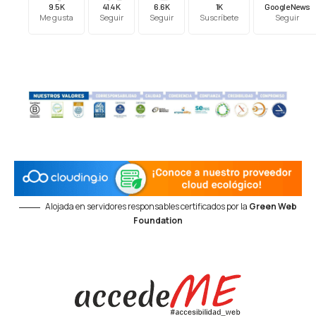
9.5K
41.4K
6.6K
1K
Google News
Me gusta
Seguir
Seguir
Suscríbete
Seguir
Alojada en servidores responsables certificados por la
Green Web
Foundation