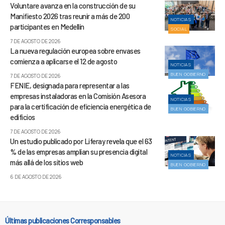
Voluntare avanza en la construcción de su
Manifiesto 2026 tras reunir a más de 200
NOTICIAS
participantes en Medellín
SOCIAL
7 DE AGOSTO DE 2026
La nueva regulación europea sobre envases
comienza a aplicarse el 12 de agosto
NOTICIAS
BUEN GOBIERNO
7 DE AGOSTO DE 2026
FENIE, designada para representar a las
empresas instaladoras en la Comisión Asesora
NOTICIAS
para la certificación de eficiencia energética de
BUEN GOBIERNO
edificios
7 DE AGOSTO DE 2026
Un estudio publicado por Liferay revela que el 63
% de las empresas amplían su presencia digital
NOTICIAS
más allá de los sitios web
BUEN GOBIERNO
6 DE AGOSTO DE 2026
Últimas publicaciones Corresponsables