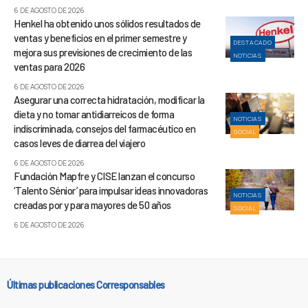
6 DE AGOSTO DE 2026
Henkel ha obtenido unos sólidos resultados de
ventas y beneficios en el primer semestre y
DESTACADO
mejora sus previsiones de crecimiento de las
NOTICIAS
ventas para 2026
6 DE AGOSTO DE 2026
Asegurar una correcta hidratación, modificar la
dieta y no tomar antidiarreicos de forma
NOTICIAS
indiscriminada, consejos del farmacéutico en
SOCIAL
casos leves de diarrea del viajero
6 DE AGOSTO DE 2026
Fundación Mapfre y CISE lanzan el concurso
‘Talento Sénior’ para impulsar ideas innovadoras
NOTICIAS
creadas por y para mayores de 50 años
SOCIAL
6 DE AGOSTO DE 2026
Últimas publicaciones Corresponsables