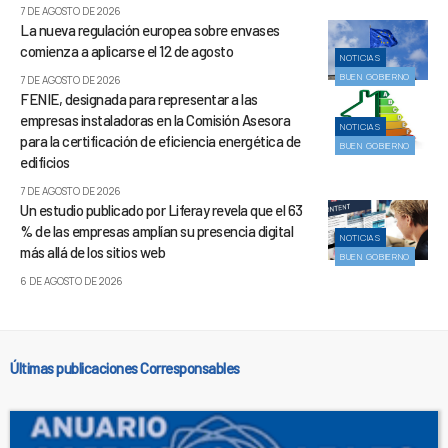
7 DE AGOSTO DE 2026
La nueva regulación europea sobre envases
comienza a aplicarse el 12 de agosto
NOTICIAS
BUEN GOBIERNO
7 DE AGOSTO DE 2026
FENIE, designada para representar a las
empresas instaladoras en la Comisión Asesora
NOTICIAS
para la certificación de eficiencia energética de
BUEN GOBIERNO
edificios
7 DE AGOSTO DE 2026
Un estudio publicado por Liferay revela que el 63
% de las empresas amplían su presencia digital
NOTICIAS
más allá de los sitios web
BUEN GOBIERNO
6 DE AGOSTO DE 2026
Últimas publicaciones Corresponsables