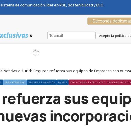
sistema de comunicación líder en RSE, Sostenibilidad y ESG
» Secciones dedicada
xclusivas
»
Acepto la política d
> Noticias > Zurich Seguros refuerza sus equipos de Empresas con nueva
AS
BUEN GOBIERNO
GRANDES EMPRESAS
PYMES
ODS 8 TRABAJO DECENTE Y CRECIMIENTO EC
 refuerza sus equi
nuevas incorporac