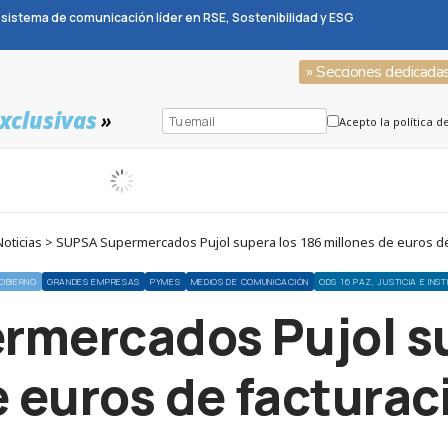
sistema de comunicación líder en RSE, Sostenibilidad y ESG
» Secciones dedicada
xclusivas
»
Acepto la política d
oticias > SUPSA Supermercados Pujol supera los 186 millones de euros de
OBIERNO
GRANDES EMPRESAS
PYMES
MEDIOS DE COMUNICACIÓN
ODS 16 PAZ, JUSTICIA E INS
mercados Pujol su
e euros de facturac