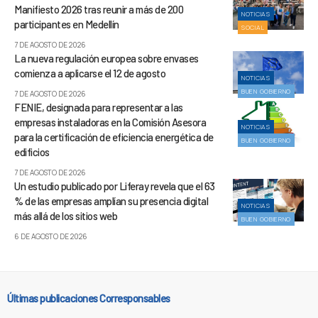
Manifiesto 2026 tras reunir a más de 200
NOTICIAS
participantes en Medellín
SOCIAL
7 DE AGOSTO DE 2026
La nueva regulación europea sobre envases
comienza a aplicarse el 12 de agosto
NOTICIAS
BUEN GOBIERNO
7 DE AGOSTO DE 2026
FENIE, designada para representar a las
empresas instaladoras en la Comisión Asesora
NOTICIAS
para la certificación de eficiencia energética de
BUEN GOBIERNO
edificios
7 DE AGOSTO DE 2026
Un estudio publicado por Liferay revela que el 63
% de las empresas amplían su presencia digital
NOTICIAS
más allá de los sitios web
BUEN GOBIERNO
6 DE AGOSTO DE 2026
Últimas publicaciones Corresponsables