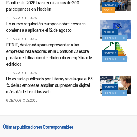
Manifiesto 2026 tras reunir a más de 200
NOTICIAS
participantes en Medellín
SOCIAL
7 DE AGOSTO DE 2026
La nueva regulación europea sobre envases
comienza a aplicarse el 12 de agosto
NOTICIAS
BUEN GOBIERNO
7 DE AGOSTO DE 2026
FENIE, designada para representar a las
empresas instaladoras en la Comisión Asesora
NOTICIAS
para la certificación de eficiencia energética de
BUEN GOBIERNO
edificios
7 DE AGOSTO DE 2026
Un estudio publicado por Liferay revela que el 63
% de las empresas amplían su presencia digital
NOTICIAS
más allá de los sitios web
BUEN GOBIERNO
6 DE AGOSTO DE 2026
Últimas publicaciones Corresponsables