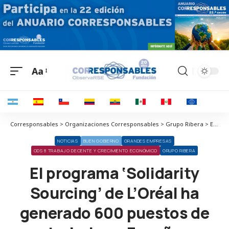
Aa
Corresponsables > Organizaciones Corresponsables > Grupo Ribera > El programa ‘Solidarity Sourcing’ de L’Oréal ha generado 600 puestos de trabajo en España
NOTICIAS
BUEN GOBIERNO
GRANDES EMPRESAS
ODS 8 TRABAJO DECENTE Y CRECIMIENTO ECONÓMICO
GRUPO RIBERA
El programa ‘Solidarity
Sourcing’ de L’Oréal ha
generado 600 puestos de