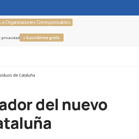
s a Organizaciones Corresponsables
» Suscribirme gratis
e privacidad
esiduos de Cataluña
dador del nuevo
ataluña