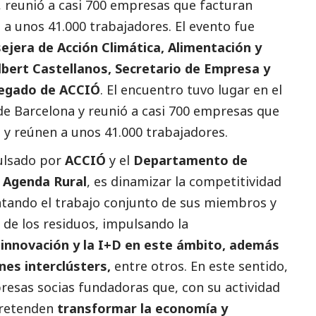
 reunió a casi 700 empresas que facturan
 a unos 41.000 trabajadores. El evento fue
ejera de Acción Climática, Alimentación y
bert Castellanos, Secre
tario de Empresa y
egado de ACCIÓ
. El encuentro tuvo lugar en el
e Barcelona y reunió a casi 700 empresas que
 y reúnen a unos 41.000 trabajadores.
ulsado por
ACCIÓ
y el
Departamento de
 Agenda Rural
, es dinamizar la competitividad
ntando el trabajo conjunto de sus miembros y
 de los
r
esiduos, impulsando la
 innovación y la I+D en este ámbito,
además
nes interclústers,
entre otros.
En este sentido,
resas socias fundadoras que, con su actividad
re
tenden
transformar la economía y