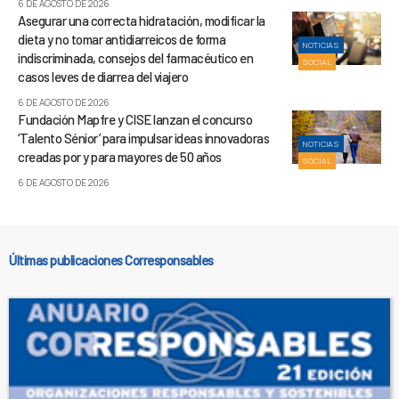
6 DE AGOSTO DE 2026
Asegurar una correcta hidratación, modificar la
dieta y no tomar antidiarreicos de forma
NOTICIAS
indiscriminada, consejos del farmacéutico en
SOCIAL
casos leves de diarrea del viajero
6 DE AGOSTO DE 2026
Fundación Mapfre y CISE lanzan el concurso
‘Talento Sénior’ para impulsar ideas innovadoras
NOTICIAS
creadas por y para mayores de 50 años
SOCIAL
6 DE AGOSTO DE 2026
Últimas publicaciones Corresponsables