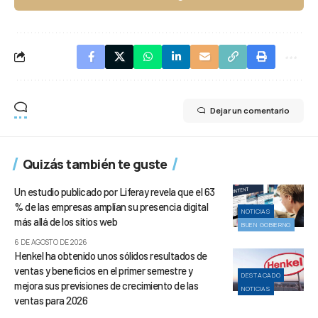
Dejar un comentario
Quizás también te guste
Un estudio publicado por Liferay revela que el 63
% de las empresas amplían su presencia digital
NOTICIAS
más allá de los sitios web
BUEN GOBIERNO
6 DE AGOSTO DE 2026
Henkel ha obtenido unos sólidos resultados de
ventas y beneficios en el primer semestre y
DESTACADO
mejora sus previsiones de crecimiento de las
NOTICIAS
ventas para 2026