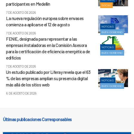
participantes en Medellín
SOCIAL
7 DE AGOSTO DE 2026
La nueva regulación europea sobre envases
comienza a aplicarse el 12 de agosto
NOTICIAS
BUEN GOBIERNO
7 DE AGOSTO DE 2026
FENIE, designada para representar a las
empresas instaladoras en la Comisión Asesora
NOTICIAS
para la certificación de eficiencia energética de
BUEN GOBIERNO
edificios
7 DE AGOSTO DE 2026
Un estudio publicado por Liferay revela que el 63
% de las empresas amplían su presencia digital
NOTICIAS
más allá de los sitios web
BUEN GOBIERNO
6 DE AGOSTO DE 2026
Últimas publicaciones Corresponsables