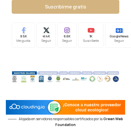
Suscribirme gratis
9.5K
41.4K
6.6K
1K
Google News
Me gusta
Seguir
Seguir
Suscríbete
Seguir
Alojada en servidores responsables certificados por la
Green Web
Foundation