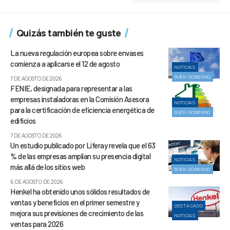
Quizás también te guste
La nueva regulación europea sobre envases
comienza a aplicarse el 12 de agosto
NOTICIAS
BUEN GOBIERNO
7 DE AGOSTO DE 2026
FENIE, designada para representar a las
empresas instaladoras en la Comisión Asesora
NOTICIAS
para la certificación de eficiencia energética de
BUEN GOBIERNO
edificios
7 DE AGOSTO DE 2026
Un estudio publicado por Liferay revela que el 63
% de las empresas amplían su presencia digital
NOTICIAS
más allá de los sitios web
BUEN GOBIERNO
6 DE AGOSTO DE 2026
Henkel ha obtenido unos sólidos resultados de
ventas y beneficios en el primer semestre y
DESTACADO
mejora sus previsiones de crecimiento de las
NOTICIAS
ventas para 2026