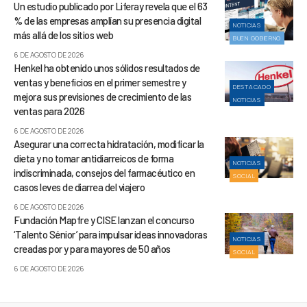
Un estudio publicado por Liferay revela que el 63
% de las empresas amplían su presencia digital
NOTICIAS
más allá de los sitios web
BUEN GOBIERNO
6 DE AGOSTO DE 2026
Henkel ha obtenido unos sólidos resultados de
ventas y beneficios en el primer semestre y
DESTACADO
mejora sus previsiones de crecimiento de las
NOTICIAS
ventas para 2026
6 DE AGOSTO DE 2026
Asegurar una correcta hidratación, modificar la
dieta y no tomar antidiarreicos de forma
NOTICIAS
indiscriminada, consejos del farmacéutico en
SOCIAL
casos leves de diarrea del viajero
6 DE AGOSTO DE 2026
Fundación Mapfre y CISE lanzan el concurso
‘Talento Sénior’ para impulsar ideas innovadoras
NOTICIAS
creadas por y para mayores de 50 años
SOCIAL
6 DE AGOSTO DE 2026