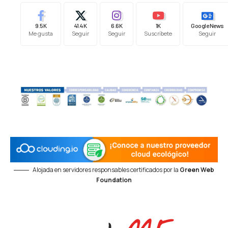
9.5K
41.4K
6.6K
1K
Google News
Me gusta
Seguir
Seguir
Suscríbete
Seguir
Alojada en servidores responsables certificados por la
Green Web
Foundation