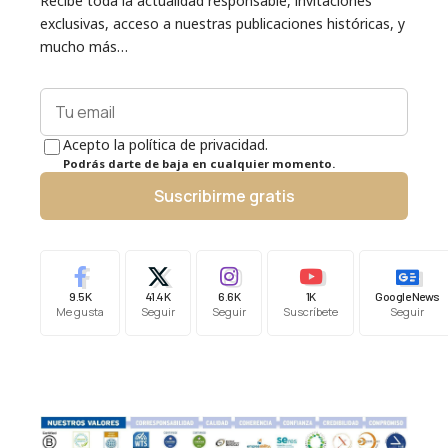
Recibe toda la actualidad responsable, invitaciones
exclusivas, acceso a nuestras publicaciones históricas, y
mucho más…
Acepto la política de privacidad.
Podrás darte de baja en cualquier momento.
Suscribirme gratis
9.5K
41.4K
6.6K
1K
Google News
Me gusta
Seguir
Seguir
Suscríbete
Seguir