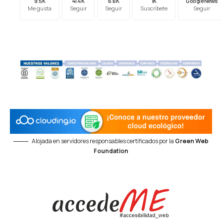
9.5K
41.4K
6.6K
1K
Google News
Me gusta
Seguir
Seguir
Suscríbete
Seguir
Alojada en servidores responsables certificados por la
Green Web
Foundation