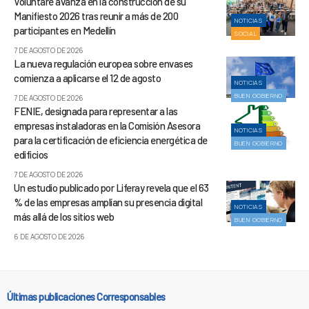
Voluntare avanza en la construcción de su
Manifiesto 2026 tras reunir a más de 200
NOTICIAS
participantes en Medellín
SOCIAL
7 DE AGOSTO DE 2026
La nueva regulación europea sobre envases
comienza a aplicarse el 12 de agosto
NOTICIAS
BUEN GOBIERNO
7 DE AGOSTO DE 2026
FENIE, designada para representar a las
empresas instaladoras en la Comisión Asesora
NOTICIAS
para la certificación de eficiencia energética de
BUEN GOBIERNO
edificios
7 DE AGOSTO DE 2026
Un estudio publicado por Liferay revela que el 63
% de las empresas amplían su presencia digital
NOTICIAS
más allá de los sitios web
BUEN GOBIERNO
6 DE AGOSTO DE 2026
Últimas publicaciones Corresponsables