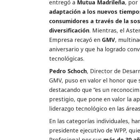
entregó a
Mutua Madrileña
, por
adaptación a los nuevos tiempos
consumidores a través de la sost
diversificación
. Mientras, el Aste
Empresa recayó en
GMV
, multina
aniversario y que ha logrado con
tecnológicas.
Pedro Schoch
, Director de Desar
GMV, puso en valor el honor que 
destacando que “es un reconocimi
prestigio, que pone en valor la ap
liderazgo tecnológico en las área
En las categorías individuales, h
presidente ejecutivo de WPP, quie
Profesional por sus
más de 30 añ