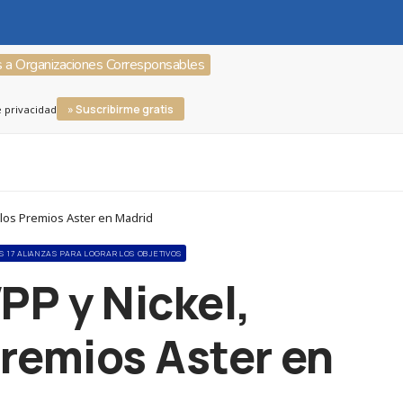
s a Organizaciones Corresponsables
» Suscribirme gratis
e privacidad
 los Premios Aster en Madrid
S 17 ALIANZAS PARA LOGRAR LOS OBJETIVOS
P y Nickel,
Premios Aster en