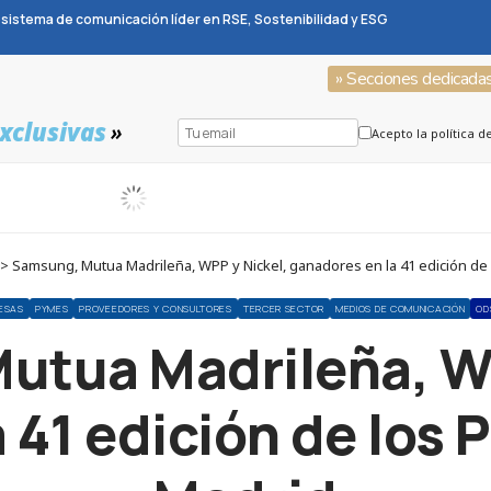
sistema de comunicación líder en RSE, Sostenibilidad y ESG
» Secciones dedicada
xclusivas
»
Acepto la política d
> Samsung, Mutua Madrileña, WPP y Nickel, ganadores en la 41 edición de
ESAS
PYMES
PROVEEDORES Y CONSULTORES
TERCER SECTOR
MEDIOS DE COMUNICACIÓN
OD
utua Madrileña, WP
 41 edición de los 