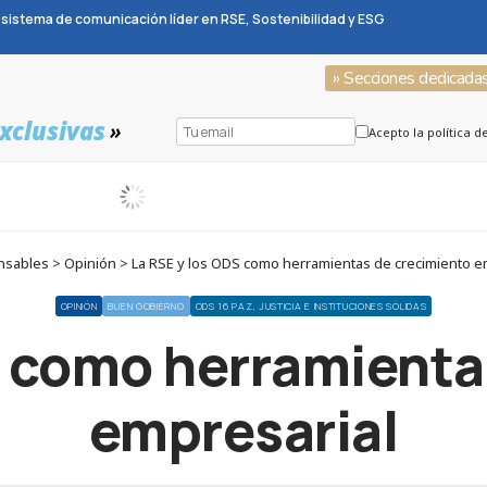
sistema de comunicación líder en RSE, Sostenibilidad y ESG
» Secciones dedicada
xclusivas
»
Acepto la política d
sables > Opinión > La RSE y los ODS como herramientas de crecimiento e
OPINIÓN
BUEN GOBIERNO
ODS 16 PAZ, JUSTICIA E INSTITUCIONES SÓLIDAS
S como herramienta
empresarial