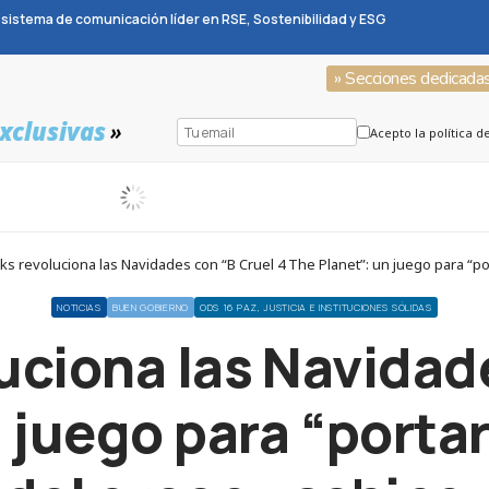
sistema de comunicación líder en RSE, Sostenibilidad y ESG
» Secciones dedicada
xclusivas
»
Acepto la política d
s revoluciona las Navidades con “B Cruel 4 The Planet”: un juego para “po
NOTICIAS
BUEN GOBIERNO
ODS 16 PAZ, JUSTICIA E INSTITUCIONES SÓLIDAS
uciona las Navidade
 juego para “portar