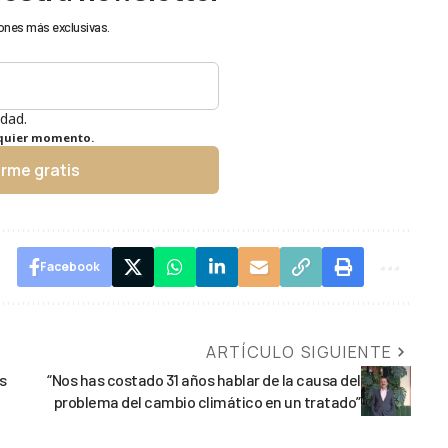
ones más exclusivas.
idad.
lquier momento.
irme gratis
Facebook
ARTÍCULO SIGUIENTE
s
“Nos has costado 31 años hablar de la causa del
problema del cambio climático en un tratado”