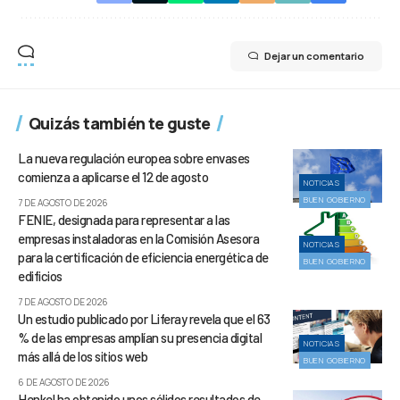
Dejar un comentario
Quizás también te guste
La nueva regulación europea sobre envases
comienza a aplicarse el 12 de agosto
NOTICIAS
BUEN GOBIERNO
7 DE AGOSTO DE 2026
FENIE, designada para representar a las
empresas instaladoras en la Comisión Asesora
NOTICIAS
para la certificación de eficiencia energética de
BUEN GOBIERNO
edificios
7 DE AGOSTO DE 2026
Un estudio publicado por Liferay revela que el 63
% de las empresas amplían su presencia digital
NOTICIAS
más allá de los sitios web
BUEN GOBIERNO
6 DE AGOSTO DE 2026
Henkel ha obtenido unos sólidos resultados de