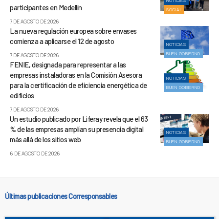
NOTICIAS
participantes en Medellín
SOCIAL
7 DE AGOSTO DE 2026
La nueva regulación europea sobre envases
comienza a aplicarse el 12 de agosto
NOTICIAS
BUEN GOBIERNO
7 DE AGOSTO DE 2026
FENIE, designada para representar a las
empresas instaladoras en la Comisión Asesora
NOTICIAS
para la certificación de eficiencia energética de
BUEN GOBIERNO
edificios
7 DE AGOSTO DE 2026
Un estudio publicado por Liferay revela que el 63
% de las empresas amplían su presencia digital
NOTICIAS
más allá de los sitios web
BUEN GOBIERNO
6 DE AGOSTO DE 2026
Últimas publicaciones Corresponsables