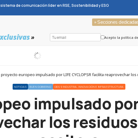
sistema de comunicación líder en RSE, Sostenibilidad y ESG
» Secciones dedicada
xclusivas
»
Acepto la política d
 proyecto europeo impulsado por LIFE CYCLOPSR facilita reaprovechar los r
NOTICIAS
BUEN GOBIERNO
ODS 9 INDUSTRIA, INNOVACIÓN E INFRAESTRUCTURA
ropeo impulsado po
vechar los residuos