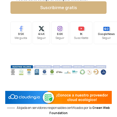
Suscribirme gratis
9.5K
41.4K
6.6K
1K
Google News
Me gusta
Seguir
Seguir
Suscríbete
Seguir
Alojada en servidores responsables certificados por la
Green Web
Foundation