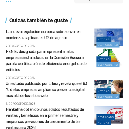
Quizás también te guste
La nueva regulación europea sobre envases
comienza a aplicarse el 12 de agosto
NOTICIAS
BUEN GOBIERNO
7 DE AGOSTO DE 2026
FENIE, designada para representar a las
empresas instaladoras en la Comisión Asesora
NOTICIAS
para la certificación de eficiencia energética de
BUEN GOBIERNO
edificios
7 DE AGOSTO DE 2026
Un estudio publicado por Liferay revela que el 63
% de las empresas amplían su presencia digital
NOTICIAS
más allá de los sitios web
BUEN GOBIERNO
6 DE AGOSTO DE 2026
Henkel ha obtenido unos sólidos resultados de
ventas y beneficios en el primer semestre y
DESTACADO
mejora sus previsiones de crecimiento de las
NOTICIAS
ventas para 2026