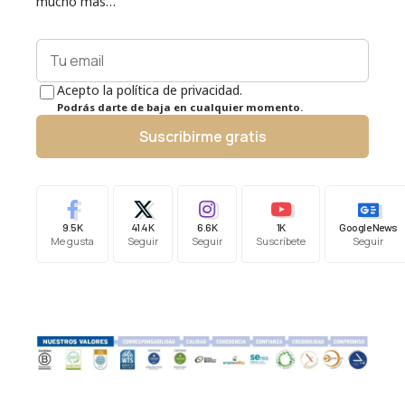
mucho más…
Acepto la política de privacidad.
Podrás darte de baja en cualquier momento.
Suscribirme gratis
9.5K
41.4K
6.6K
1K
Google News
Me gusta
Seguir
Seguir
Suscríbete
Seguir