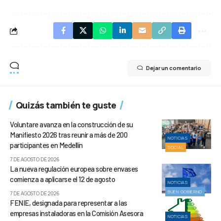
Dejar un comentario
Quizás también te guste
Voluntare avanza en la construcción de su
Manifiesto 2026 tras reunir a más de 200
NOTICIAS
participantes en Medellín
SOCIAL
7 DE AGOSTO DE 2026
La nueva regulación europea sobre envases
comienza a aplicarse el 12 de agosto
NOTICIAS
BUEN GOBIERNO
7 DE AGOSTO DE 2026
FENIE, designada para representar a las
empresas instaladoras en la Comisión Asesora
NOTICIAS