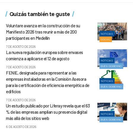
Quizás también te guste
Voluntare avanza en la construcción de su
Manifiesto 2026 tras reunir a más de 200
NOTICIAS
participantes en Medellín
SOCIAL
7 DE AGOSTO DE 2026
La nueva regulación europea sobre envases
comienza a aplicarse el 12 de agosto
NOTICIAS
BUEN GOBIERNO
7 DE AGOSTO DE 2026
FENIE, designada para representar a las
empresas instaladoras en la Comisión Asesora
NOTICIAS
para la certificación de eficiencia energética de
BUEN GOBIERNO
edificios
7 DE AGOSTO DE 2026
Un estudio publicado por Liferay revela que el 63
% de las empresas amplían su presencia digital
NOTICIAS
más allá de los sitios web
BUEN GOBIERNO
6 DE AGOSTO DE 2026