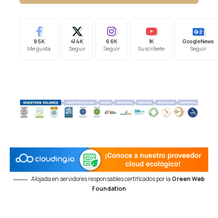
9.5K
41.4K
6.6K
1K
Google News
Me gusta
Seguir
Seguir
Suscríbete
Seguir
Alojada en servidores responsables certificados por la
Green Web
Foundation