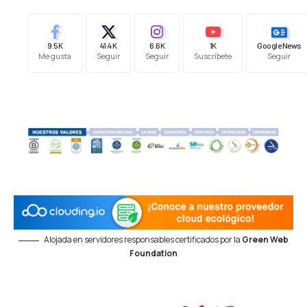
9.5K
41.4K
6.6K
1K
Google News
Me gusta
Seguir
Seguir
Suscríbete
Seguir
Alojada en servidores responsables certificados por la
Green Web
Foundation