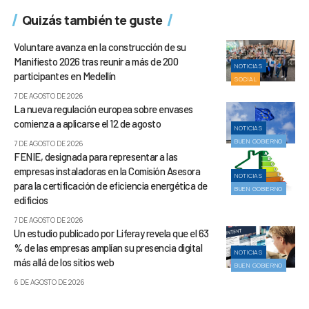
Quizás también te guste
Voluntare avanza en la construcción de su
Manifiesto 2026 tras reunir a más de 200
NOTICIAS
participantes en Medellín
SOCIAL
7 DE AGOSTO DE 2026
La nueva regulación europea sobre envases
comienza a aplicarse el 12 de agosto
NOTICIAS
BUEN GOBIERNO
7 DE AGOSTO DE 2026
FENIE, designada para representar a las
empresas instaladoras en la Comisión Asesora
NOTICIAS
para la certificación de eficiencia energética de
BUEN GOBIERNO
edificios
7 DE AGOSTO DE 2026
Un estudio publicado por Liferay revela que el 63
% de las empresas amplían su presencia digital
NOTICIAS
más allá de los sitios web
BUEN GOBIERNO
6 DE AGOSTO DE 2026