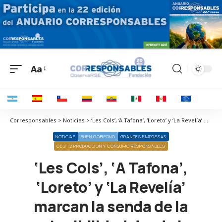
Aa
Corresponsables > Noticias > ‘Les Cols’, ‘A Tafona’, ‘Loreto’ y ‘La Revelía’ marcan la senda de la sostenibilidad desde las cocinas
NOTICIAS
BUEN GOBIERNO
GRANDES EMPRESAS
ODS 12 PRODUCCIÓN Y CONSUMO RESPONSABLES
‘Les Cols’, ‘A Tafona’,
‘Loreto’ y ‘La Revelía’
marcan la senda de la