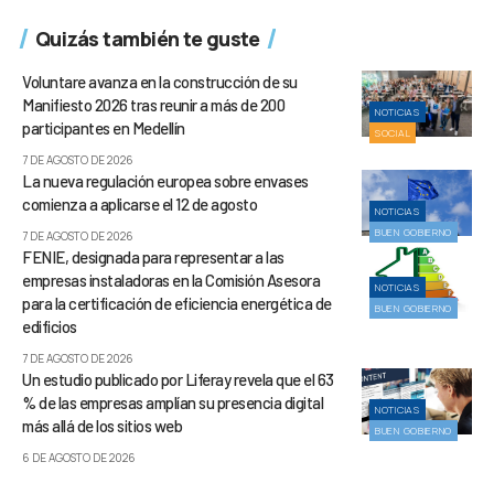
Quizás también te guste
Voluntare avanza en la construcción de su
Manifiesto 2026 tras reunir a más de 200
NOTICIAS
participantes en Medellín
SOCIAL
7 DE AGOSTO DE 2026
La nueva regulación europea sobre envases
comienza a aplicarse el 12 de agosto
NOTICIAS
BUEN GOBIERNO
7 DE AGOSTO DE 2026
FENIE, designada para representar a las
empresas instaladoras en la Comisión Asesora
NOTICIAS
para la certificación de eficiencia energética de
BUEN GOBIERNO
edificios
7 DE AGOSTO DE 2026
Un estudio publicado por Liferay revela que el 63
% de las empresas amplían su presencia digital
NOTICIAS
más allá de los sitios web
BUEN GOBIERNO
6 DE AGOSTO DE 2026