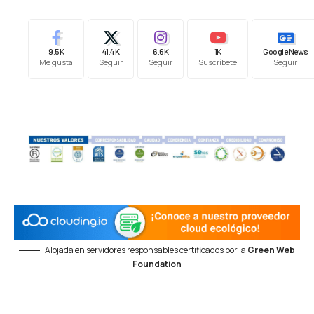
9.5K
41.4K
6.6K
1K
Google News
Me gusta
Seguir
Seguir
Suscríbete
Seguir
Alojada en servidores responsables certificados por la
Green Web
Foundation