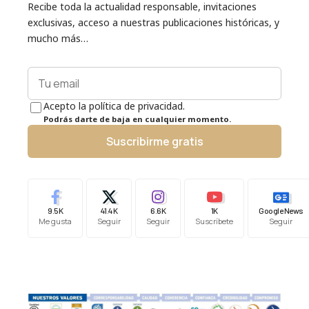
Recibe toda la actualidad responsable, invitaciones
exclusivas, acceso a nuestras publicaciones históricas, y
mucho más…
Acepto la política de privacidad.
Podrás darte de baja en cualquier momento.
Suscribirme gratis
9.5K
41.4K
6.6K
1K
Google News
Me gusta
Seguir
Seguir
Suscríbete
Seguir