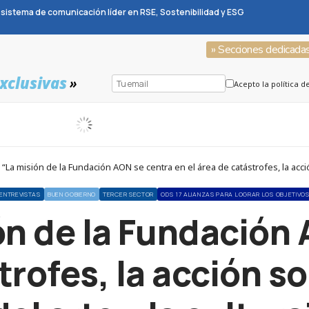
sistema de comunicación líder en RSE, Sostenibilidad y ESG
» Secciones dedicada
xclusivas
»
Acepto la política d
a misión de la Fundación AON se centra en el área de catástrofes, la acción 
ENTREVISTAS
BUEN GOBIERNO
TERCER SECTOR
ODS 17 ALIANZAS PARA LOGRAR LOS OBJETIVO
ón de la Fundación 
trofes, la acción so